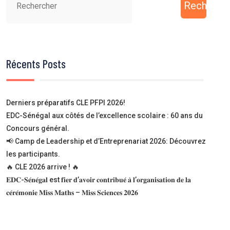
Recherch
Récents Posts
Derniers préparatifs CLE PFPI 2026!
EDC-Sénégal aux côtés de l’excellence scolaire : 60 ans du
Concours général.
📢 Camp de Leadership et d’Entreprenariat 2026: Découvrez
les participants.
🔥 CLE 2026 arrive ! 🔥
𝐄𝐃𝐂-𝐒𝐞́𝐧𝐞́𝐠𝐚𝐥 est 𝐟𝐢𝐞𝐫 𝐝’𝐚𝐯𝐨𝐢𝐫 𝐜𝐨𝐧𝐭𝐫𝐢𝐛𝐮𝐞́ 𝐚̀ 𝐥’𝐨𝐫𝐠𝐚𝐧𝐢𝐬𝐚𝐭𝐢𝐨𝐧 𝐝𝐞 𝐥𝐚
𝐜𝐞́𝐫𝐞́𝐦𝐨𝐧𝐢𝐞 𝐌𝐢𝐬𝐬 𝐌𝐚𝐭𝐡𝐬 – 𝐌𝐢𝐬𝐬 𝐒𝐜𝐢𝐞𝐧𝐜𝐞𝐬 𝟐𝟎𝟐𝟔