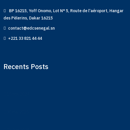
BP 16215, Yoff Onomo, Lot N° 5, Route de l'aéroport, Hangar
des Pèlerins, Dakar 16215
contact@edcsenegal.sn
+221 33 821 44 44
Recents Posts
15 Nov 2024
30 Mai 2025
01 Juin 2025