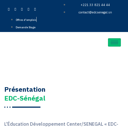
+221 33 821 44 44
contact@edcsenegal.sn
Offres d'emplois
Demande Stage
Présentation
EDC-Sénégal
L'Éducation Développement Center/SENEGAL « EDC-