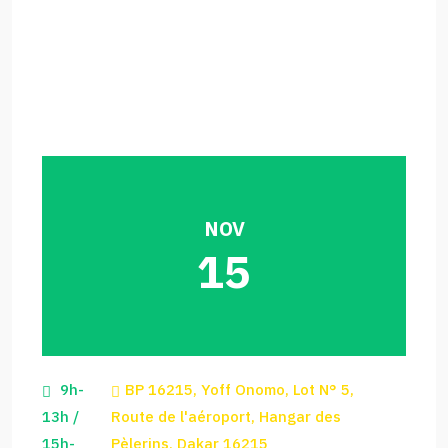
NOV
15
9h-
BP 16215, Yoff Onomo, Lot N° 5,
13h /
Route de l'aéroport, Hangar des
15h-
Pèlerins, Dakar 16215