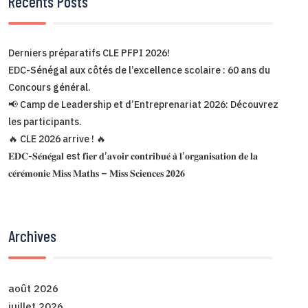
Récents Posts
Derniers préparatifs CLE PFPI 2026!
EDC-Sénégal aux côtés de l’excellence scolaire : 60 ans du
Concours général.
📢 Camp de Leadership et d’Entreprenariat 2026: Découvrez
les participants.
🔥 CLE 2026 arrive ! 🔥
𝐄𝐃𝐂-𝐒𝐞́𝐧𝐞́𝐠𝐚𝐥 est 𝐟𝐢𝐞𝐫 𝐝’𝐚𝐯𝐨𝐢𝐫 𝐜𝐨𝐧𝐭𝐫𝐢𝐛𝐮𝐞́ 𝐚̀ 𝐥’𝐨𝐫𝐠𝐚𝐧𝐢𝐬𝐚𝐭𝐢𝐨𝐧 𝐝𝐞 𝐥𝐚
𝐜𝐞́𝐫𝐞́𝐦𝐨𝐧𝐢𝐞 𝐌𝐢𝐬𝐬 𝐌𝐚𝐭𝐡𝐬 – 𝐌𝐢𝐬𝐬 𝐒𝐜𝐢𝐞𝐧𝐜𝐞𝐬 𝟐𝟎𝟐𝟔
Archives
août 2026
juillet 2026