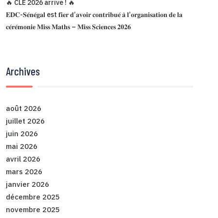
🔥 CLE 2026 arrive ! 🔥
𝐄𝐃𝐂-𝐒𝐞́𝐧𝐞́𝐠𝐚𝐥 est 𝐟𝐢𝐞𝐫 𝐝’𝐚𝐯𝐨𝐢𝐫 𝐜𝐨𝐧𝐭𝐫𝐢𝐛𝐮𝐞́ 𝐚̀ 𝐥’𝐨𝐫𝐠𝐚𝐧𝐢𝐬𝐚𝐭𝐢𝐨𝐧 𝐝𝐞 𝐥𝐚
𝐜𝐞́𝐫𝐞́𝐦𝐨𝐧𝐢𝐞 𝐌𝐢𝐬𝐬 𝐌𝐚𝐭𝐡𝐬 – 𝐌𝐢𝐬𝐬 𝐒𝐜𝐢𝐞𝐧𝐜𝐞𝐬 𝟐𝟎𝟐𝟔
Archives
août 2026
juillet 2026
juin 2026
mai 2026
avril 2026
mars 2026
janvier 2026
décembre 2025
novembre 2025