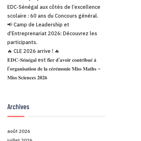
EDC-Sénégal aux côtés de l’excellence
scolaire : 60 ans du Concours général.
📢 Camp de Leadership et
d’Entreprenariat 2026: Découvrez les
participants.
🔥 CLE 2026 arrive ! 🔥
𝐄𝐃𝐂-𝐒𝐞́𝐧𝐞́𝐠𝐚𝐥 est 𝐟𝐢𝐞𝐫 𝐝’𝐚𝐯𝐨𝐢𝐫 𝐜𝐨𝐧𝐭𝐫𝐢𝐛𝐮𝐞́ 𝐚̀
𝐥’𝐨𝐫𝐠𝐚𝐧𝐢𝐬𝐚𝐭𝐢𝐨𝐧 𝐝𝐞 𝐥𝐚 𝐜𝐞́𝐫𝐞́𝐦𝐨𝐧𝐢𝐞 𝐌𝐢𝐬𝐬 𝐌𝐚𝐭𝐡𝐬 –
𝐌𝐢𝐬𝐬 𝐒𝐜𝐢𝐞𝐧𝐜𝐞𝐬 𝟐𝟎𝟐𝟔
Archives
août 2026
juillet 2026