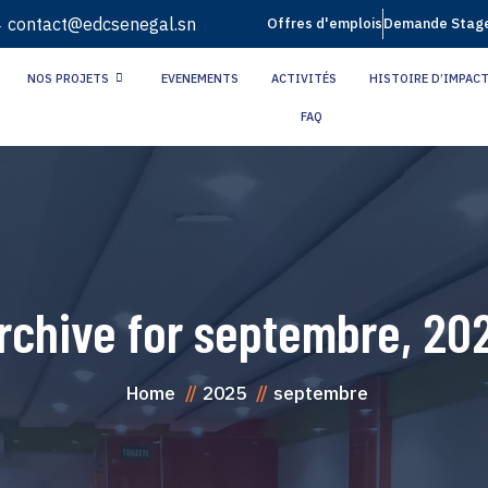
4
contact@edcsenegal.sn
Offres d'emplois
Demande Stag
NOS PROJETS
EVENEMENTS
ACTIVITÉS
HISTOIRE D’IMPAC
FAQ
rchive for
septembre, 20
Home
2025
septembre