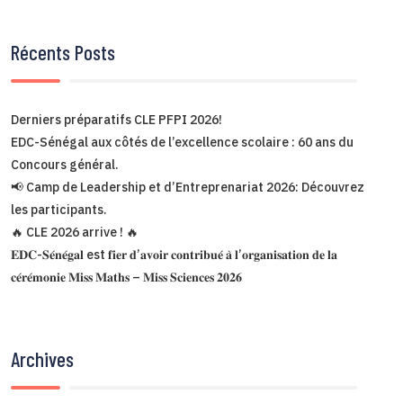
Récents Posts
Derniers préparatifs CLE PFPI 2026!
EDC-Sénégal aux côtés de l’excellence scolaire : 60 ans du
Concours général.
📢 Camp de Leadership et d’Entreprenariat 2026: Découvrez
les participants.
🔥 CLE 2026 arrive ! 🔥
𝐄𝐃𝐂-𝐒𝐞́𝐧𝐞́𝐠𝐚𝐥 est 𝐟𝐢𝐞𝐫 𝐝’𝐚𝐯𝐨𝐢𝐫 𝐜𝐨𝐧𝐭𝐫𝐢𝐛𝐮𝐞́ 𝐚̀ 𝐥’𝐨𝐫𝐠𝐚𝐧𝐢𝐬𝐚𝐭𝐢𝐨𝐧 𝐝𝐞 𝐥𝐚
𝐜𝐞́𝐫𝐞́𝐦𝐨𝐧𝐢𝐞 𝐌𝐢𝐬𝐬 𝐌𝐚𝐭𝐡𝐬 – 𝐌𝐢𝐬𝐬 𝐒𝐜𝐢𝐞𝐧𝐜𝐞𝐬 𝟐𝟎𝟐𝟔
Archives