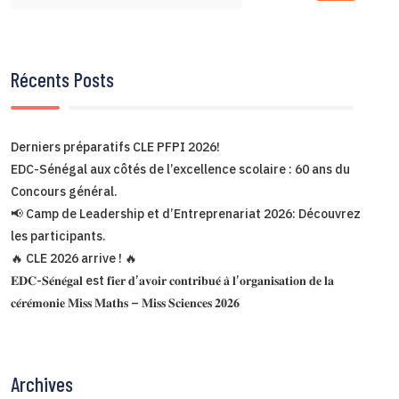
Récents Posts
Derniers préparatifs CLE PFPI 2026!
EDC-Sénégal aux côtés de l’excellence scolaire : 60 ans du
Concours général.
📢 Camp de Leadership et d’Entreprenariat 2026: Découvrez
les participants.
🔥 CLE 2026 arrive ! 🔥
𝐄𝐃𝐂-𝐒𝐞́𝐧𝐞́𝐠𝐚𝐥 est 𝐟𝐢𝐞𝐫 𝐝’𝐚𝐯𝐨𝐢𝐫 𝐜𝐨𝐧𝐭𝐫𝐢𝐛𝐮𝐞́ 𝐚̀ 𝐥’𝐨𝐫𝐠𝐚𝐧𝐢𝐬𝐚𝐭𝐢𝐨𝐧 𝐝𝐞 𝐥𝐚
𝐜𝐞́𝐫𝐞́𝐦𝐨𝐧𝐢𝐞 𝐌𝐢𝐬𝐬 𝐌𝐚𝐭𝐡𝐬 – 𝐌𝐢𝐬𝐬 𝐒𝐜𝐢𝐞𝐧𝐜𝐞𝐬 𝟐𝟎𝟐𝟔
Archives