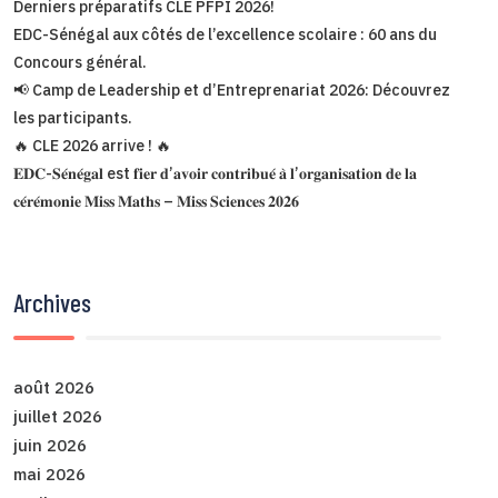
Derniers préparatifs CLE PFPI 2026!
EDC-Sénégal aux côtés de l’excellence scolaire : 60 ans du
Concours général.
📢 Camp de Leadership et d’Entreprenariat 2026: Découvrez
les participants.
🔥 CLE 2026 arrive ! 🔥
𝐄𝐃𝐂-𝐒𝐞́𝐧𝐞́𝐠𝐚𝐥 est 𝐟𝐢𝐞𝐫 𝐝’𝐚𝐯𝐨𝐢𝐫 𝐜𝐨𝐧𝐭𝐫𝐢𝐛𝐮𝐞́ 𝐚̀ 𝐥’𝐨𝐫𝐠𝐚𝐧𝐢𝐬𝐚𝐭𝐢𝐨𝐧 𝐝𝐞 𝐥𝐚
𝐜𝐞́𝐫𝐞́𝐦𝐨𝐧𝐢𝐞 𝐌𝐢𝐬𝐬 𝐌𝐚𝐭𝐡𝐬 – 𝐌𝐢𝐬𝐬 𝐒𝐜𝐢𝐞𝐧𝐜𝐞𝐬 𝟐𝟎𝟐𝟔
Archives
août 2026
juillet 2026
juin 2026
mai 2026